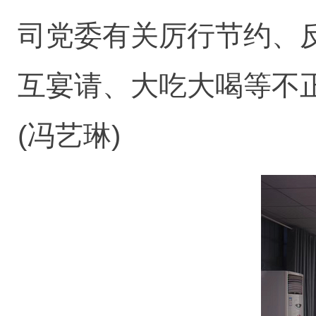
司党委有关厉行节约、
互宴请、大吃大喝等不
(冯艺琳)