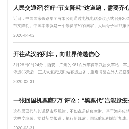
人民交通评|答好“节支降耗”这道题，需要齐
近日，中国国家铁路集团有限公司通过电视电话会议形式召开20
节支降耗。中国本来就是一个勤俭节约的国家，人民骨子里都痛
2020-04-02
开往武汉的列车，向世界传递信心
3月28日0时24分，西安—广州的K81次列车停靠武昌火车站
停运65天后，正式恢复武汉到站客运业务，重启滞留在外人员搭
2020-03-31
一张回国机票赚7万 评论：“黑票代”岂能趁疫
这些黑票代与其说是市场规律，不如说是借疫生财。基于海外疫
大幅度缩减。据财新网报道，执行新规后，国际航班削减近九成
2020-03-31