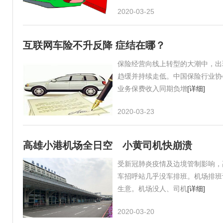
2020-03-25
互联网车险不升反降 症结在哪？
保险经营向线上转型的大潮中，出
趋缓并持续走低。中国保险行业协
业务保费收入同期负增
[详细]
2020-03-23
高雄小港机场全日空 小黄司机快崩溃
受新冠肺炎疫情及边境管制影响，
车招呼站几乎没车排班。机场排班
生意。机场没人、司机
[详细]
2020-03-20