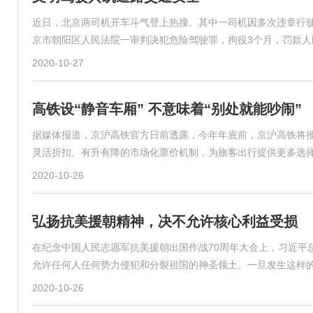
近日，北京两司机开车斗气登上热搜。其中一司机因多次违章行
京市朝阳区人民法院一审判决犯危险驾驶罪，拘役3个月，罚款人民
2020-10-27
高铁设“静音车厢” 不意味着“别处就能吵闹”
据媒体报道，京沪高铁官方日前透露，今年年底前，京沪高铁将
灵活折扣、有升有降的市场化票价机制，为旅客出行提供更多选
2020-10-26
弘扬抗美援朝精神，决不允许核心利益受损
在纪念中国人民志愿军抗美援朝出国作战70周年大会上，习近平
允许任何人任何势力侵犯和分裂祖国的神圣领土。一旦发生这样
2020-10-26