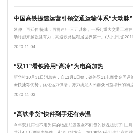
中国高铁提速运营引领交通运输体系“大动脉”
延伸，再延伸!提速，再提速!十三五以来，一系列重大交通工程
动脉越来越强健有力，高速铁路里程居世界第一。(人民日报)201
2020-11-04
“双11”看铁路用“高冷”为电商加热
新华社10月31日消息称，自11月1日始，铁路双11电商黄金周
全快捷等优势，优化运力供给，努力满足人民群众日益增长的物
2020-11-03
“高铁带货”快件到手还有余温
今年双11再也不用为买的物品却迟迟拿不到货的状况担忧了!11月
共计4 1万票顺丰快件，从汉口站发车，在10时40分到达北京