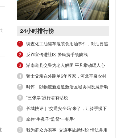
共
24小时排行榜
1
调查化工油罐车混装食用油事件，对油要追
踪，对人要追责
2
反诈宣传进社区 警民携手筑防线
3
湖南道县交警为老人解困 平凡举动暖人心
4
骑士父亲在外跑单6年养家，河北平泉农村
、
女生被北大录取
5
时评：以物流新通道激活区域协同发展新动
能
6
“三张票”践行者有话说
7
长城快评｜“交通安全码”来了，让骑手慢下
来只是开始
8
牵住“牛鼻子”监督“一把手”
北
9
我为群众办实事| 交通事故起纠纷 情法并用
促调解