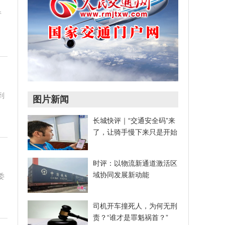
厅
到
图片新闻
长城快评｜“交通安全码”来
了，让骑手慢下来只是开始
时评：以物流新通道激活区
域协同发展新动能
委
司机开车撞死人，为何无刑
责？“谁才是罪魁祸首？”