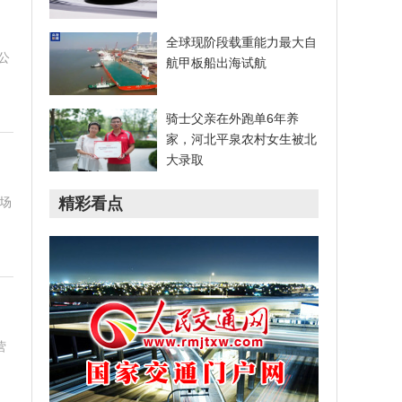
全球现阶段载重能力最大自
公
航甲板船出海试航
骑士父亲在外跑单6年养
家，河北平泉农村女生被北
大录取
场
精彩看点
营