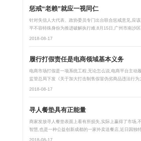
惩戒“老赖”就应一视同仁
针对失信人大代表、政协委员专门出台联合惩戒意见,应该
平不容特殊身份为推进破解执行难,8月15日,广州市南沙
2018-08-17
履行打假责任是电商领域基本义务
电商市场打假是一项系统工程,无论怎么说,电商平台主动
监管总局下发《关于加大打击制售假冒伪劣商品违法行为
2018-08-17
寻人餐垫具有正能量
商家发放寻人餐垫表面上看有所损失,实际上赢得了市场,
智慧,也是一种公益创新成都的一家外卖送餐店,近日因独
2018-08-17