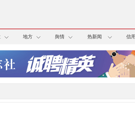
业
地方
舆情
热新闻
信