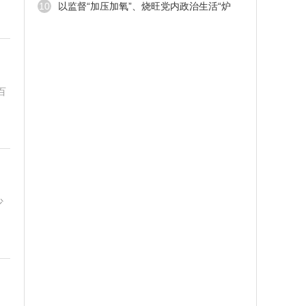
10
以监督“加压加氧”、烧旺党内政治生活“炉
火”
百
少