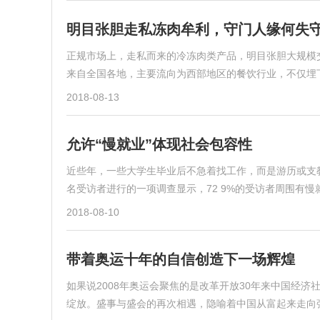
明目张胆走私冻肉牟利，守门人缘何失
正规市场上，走私而来的冷冻肉类产品，明目张胆大规模
来自全国各地，主要流向为西部地区的餐饮行业，不仅埋
2018-08-13
允许“慢就业”体现社会包容性
近些年，一些大学生毕业后不急着找工作，而是游历或支教
名受访者进行的一项调查显示，72 9%的受访者周围有慢就
2018-08-10
带着奥运十年的自信创造下一场辉煌
如果说2008年奥运会聚焦的是改革开放30年来中国经济
绽放。盛事与盛会的再次相遇，隐喻着中国从富起来走向