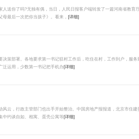
家人送你了吗?无独有偶，当日，人民日报客户端转发了一篇河南省教育
父母最后一次把你当孩子》。看来，
[详细]
要决策部署。各地要求第一书记驻村工作后，吃住在村，工作到户，服务
广泛运用，少数第一书记把手机办
[详细]
动风云，行政主管部门也出手开始整治。中国房地产报报道，北京市住建
集中约谈自如、相寓、蛋壳公寓等
[详细]