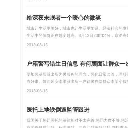
给深夜未眠者一个暖心的微笑
城市让生活更美好，城市也让生活更忙碌。经济社会的发
生活中的位阶正在越变越高。8月12日23时04分，京沪
2018-08-16
户籍警写错生日信息 有何颜面让群众一
要加强基层派出所为民服务的理念，强化日常监管，理顺
办好事。陕西延安李渠派出所一户籍警在给群众李某小孩登
2018-08-16
医托上地铁倒逼监管跟进
我国关于惩罚医托的法律相对不太完善,惩罚力度不够,惩
京地铁阜成门站、积水潭站、西直门站等站台处,寻找求医