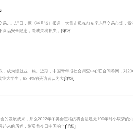
守
交易……近日，据《半月谈》报道，大量走私冻肉充斥冻品交易市场，货
下食品安全隐患，造成关税损失，
[详细]
，成为慢就业一族。近期，中国青年报社会调查中心联合问卷网，对200
业大学生，62 4%的受访者认为大
[详细]
社会的发展成果，那么2022年冬奥会定格的将会是建党100年时小康梦的
强起来的历程，彰显着今日中国的全
[详细]