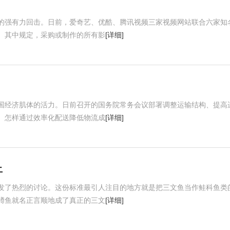
的强有力回击。日前，爱奇艺、优酷、腾讯视频三家视频网站联合六家知
。其中规定，采购或制作的所有影
[详细]
国经济肌体的活力。日前召开的国务院常务会议部署调整运输结构、提高
。怎样通过效率化配送降低物流成
[详细]
上
发了热烈的讨论。这份标准最引人注目的地方就是把三文鱼当作鲑科鱼类
鳟鱼就名正言顺地成了真正的三文
[详细]