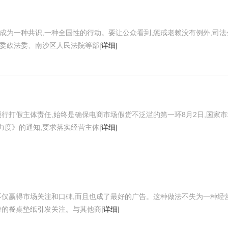
成为一种共识,一种全国性的行动。要让公众看到,惩戒老赖没有例外,司法
区委政法委、南沙区人民法院等部
[详细]
履行打假主体责任,始终是确保电商市场假货不泛滥的第一环8月2日,国家市
力度》的通知,要求落实经营主体
[详细]
不仅赢得市场关注和口碑,而且也成了最好的广告。这种做法不失为一种经
特的餐桌垫纸引发关注。与其他商
[详细]