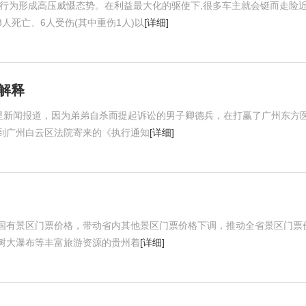
法行为形成高压威慑态势。在利益最大化的驱使下,很多车主就会铤而走险
3人死亡、6人受伤(其中重伤1人)以
[详细]
解释
红星新闻报道，因为弟弟自杀而提起诉讼的男子卿德兵，在打赢了广州东方
收到广州白云区法院寄来的《执行通知
[详细]
国有景区门票价格，带动省内其他景区门票价格下调，推动全省景区门票
树大瀑布等丰富旅游资源的贵州着
[详细]