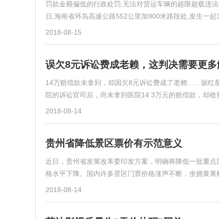
罚款金额偏低的行政处罚,无法对货运车辆的超限超载违
日,海南省环岛高速公路552公里加900米路段处,发生一起
2018-08-15
误欠8元诉讼费成老赖，这判决需要更多
14万赔偿款未拿到，却因欠8元诉讼费成了老赖……据
院的诉讼官司后，尚未拿到医院14 3万元的赔偿款，却
2018-08-14
贵州省降低景区票价有示范意义
近日，贵州省发展改革委印发方案，明确将降低一批重点
格水平下降。国内许多景区门票价格涨声不断，坐拥黄果
2018-08-14