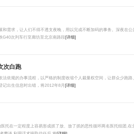
展和需求，让人们不得不透支夜晚，用以完成不断加码的事务。深夜在公
高铁G40次列车行至廊坊至北京南路段
[详细]
次次白跑
依法依规的办事流程，以严格的制度收缩个人裁量权空间，让群众少跑路
记出生信息时出错，将2012年8月
[详细]
治医托在一定程度上容易形成抓了放、放了抓的恶性循环两名医托组团,在
者攀谈,利用话术骗取信任后,将
[详细]