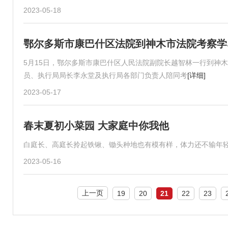
2023-05-18
鄂尔多斯市康巴什区法院到神木市法院考察学
5月15日，鄂尔多斯市康巴什区人民法院副院长越智林一行到神
员、执行局局长李永堂及执行局各部门负责人陪同考
[详细]
2023-05-17
春末夏初小菜园 大家庭中你我他
白庭长、高庭长拎起铁锹、锄头种地也有模有样，体力还不输年
2023-05-16
上一页
19
20
21
22
23