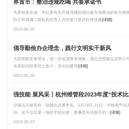
界首市：整治违规吃喝 共签承诺书
为贯彻落实省、市纪委有关开展违规吃喝问题专项整治的有关精
职工和局属二级机构负责人共同签订坚决杜绝违规
[详细]
2023-05-29
倡导勤俭办企理念，践行文明实干新风
为贯彻新发展理念，进一步促进降本增效，湖北交投随岳运营公司
在抓好内部管控上发力，突出问题导
[详细]
2023-05-25
强技能 展风采丨杭州维管段2023年度“技术
沙场点兵敢亮剑，技能比武勇争先。5月19日-21日，中铁电气化
动。这不仅仅是一场技术的比拼，更像是各位能手的一
[详细]
2023-05-23